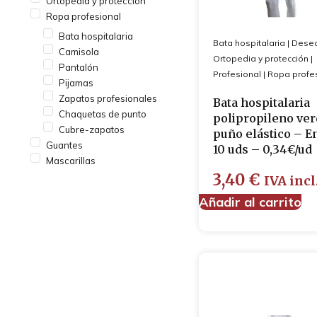
Ortopedia y protección
Ropa profesional
Bata hospitalaria
Bata hospitalaria
|
Desec
Camisola
Ortopedia y protección
|
Pantalón
Profesional
|
Ropa profe
Pijamas
Zapatos profesionales
Bata hospitalaria
Chaquetas de punto
polipropileno ve
Cubre-zapatos
puño elástico – E
Guantes
10 uds – 0,34€/ud
Mascarillas
3,40
€
IVA incl
Añadir al carrito