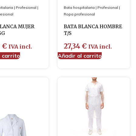
italaria
|
Profesional
|
Bata hospitalaria
|
Profesional
|
esional
Ropa profesional
BLANCA MUJER
BATA BLANCA HOMBRE
SG
T/S
6
€
27,34
€
IVA incl.
IVA incl.
 carrito
Añadir al carrito