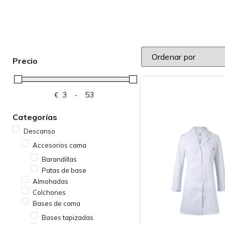
Precio
€
-
Minimum Price
Maximum Price
Categorías
Descanso
Accesorios cama
Barandillas
Patas de base
Almohadas
Colchones
Bases de cama
Bases tapizadas