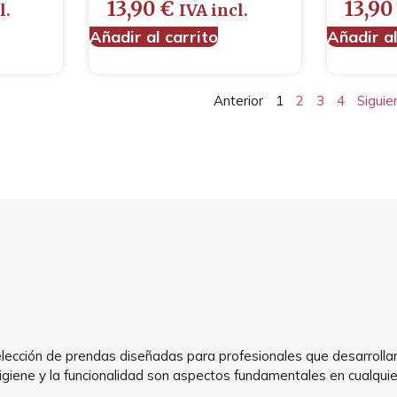
13,90
€
13,9
l.
IVA incl.
Añadir al carrito
Añadir al
Anterior
1
2
3
4
Siguie
ción de prendas diseñadas para profesionales que desarrollan su
igiene y la funcionalidad son aspectos fundamentales en cualquier