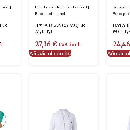
sional
|
Bata hospitalaria
|
Profesional
|
Bata hosp
Ropa profesional
Ropa prof
JER
BATA BLANCA MUJER
BATA 
M/L T/L
M/C T/
27,36
€
24,4
l.
IVA incl.
Añadir al carrito
Añadir al