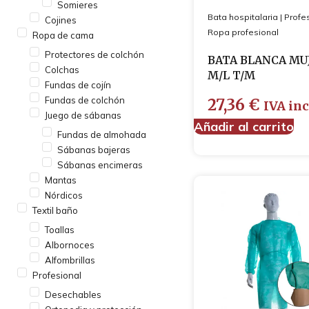
Somieres
Bata hospitalaria
|
Profe
Cojines
Ropa profesional
Ropa de cama
Protectores de colchón
BATA BLANCA MU
Colchas
M/L T/M
Fundas de cojín
Fundas de colchón
27,36
€
IVA inc
Juego de sábanas
Añadir al carrito
Fundas de almohada
Sábanas bajeras
Sábanas encimeras
Mantas
Nórdicos
Textil baño
Toallas
Albornoces
Alfombrillas
Profesional
Desechables