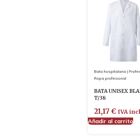
Bata hospitalaria
|
Profe
Ropa profesional
BATA UNISEX BL
T/38
21,17
€
IVA incl
Añadir al carrito