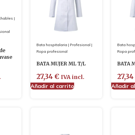
hables
|
sional
Bata hospitalaria
|
Profesional
|
Bata hosp
rde
Ropa profesional
Ropa prof
nvase
BATA MUJER ML T/L
BATA M
27,34
€
27,3
.
IVA incl.
Añadir al carrito
Añadir al