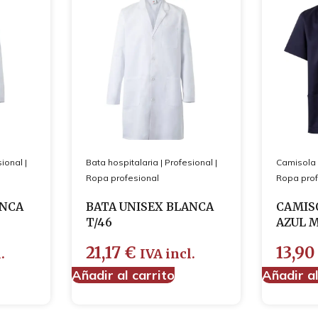
sional
|
Bata hospitalaria
|
Profesional
|
Camisola
Ropa profesional
Ropa prof
ANCA
BATA UNISEX BLANCA
CAMIS
T/46
AZUL 
21,17
€
13,9
.
IVA incl.
Añadir al carrito
Añadir al