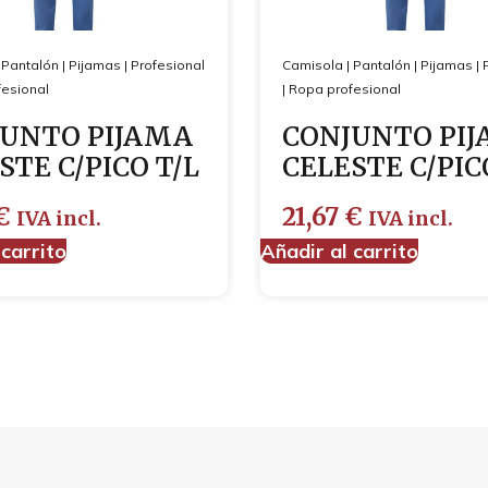
|
Pantalón
|
Pijamas
|
Profesional
Camisola
|
Pantalón
|
Pijamas
|
esional
|
Ropa profesional
UNTO PIJAMA
CONJUNTO PI
STE C/PICO T/L
CELESTE C/PIC
€
21,67
€
IVA incl.
IVA incl.
 carrito
Añadir al carrito