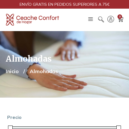
ENVÍO GRATIS EN PEDIDOS SUPERIORES A 75€
0
Almohadas
Inicio
/
Almohadas
Precio