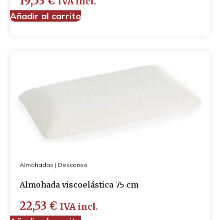
19,53
€
IVA incl.
Cubre-zapatos
Añadir al carrito
Guantes
Mascarillas
Almohadas
|
Descanso
Almohada viscoelástica 75 cm
22,53
€
IVA incl.