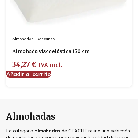
Almohadas
|
Descanso
Almohada viscoelástica 150 cm
34,27
€
IVA incl.
Añadir al carrito
Almohadas
La categoría
almohadas
de CEACHE reúne una selección
de productos diseñados para mejorar la calidad del sueño