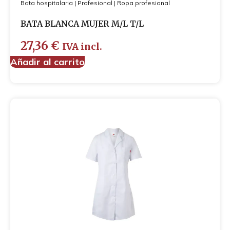
Bata hospitalaria
|
Profesional
|
Ropa profesional
Cubre-zapatos
Guantes
BATA BLANCA MUJER M/L T/L
Mascarillas
27,36
€
IVA incl.
Añadir al carrito