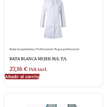
Cubre-zapatos
Guantes
Mascarillas
Bata hospitalaria
|
Profesional
|
Ropa profesional
BATA BLANCA MUJER M/L T/L
27,36
€
IVA incl.
Añadir al carrito