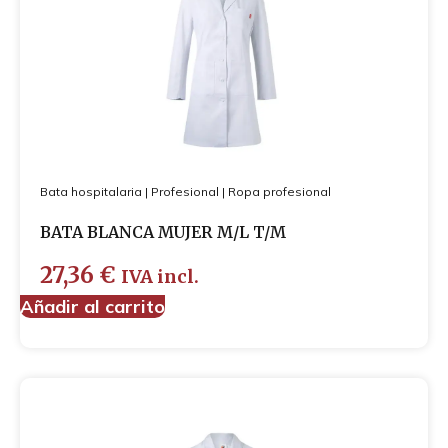
Juego de sábanas
Fundas de almohada
Sábanas bajeras
Sábanas encimeras
Mantas
Nórdicos
Textil baño
Toallas
Bata hospitalaria
Albornoces
|
Profesional
|
Ropa profesional
Alfombrillas
BATA BLANCA MUJER M/L T/M
Profesional
Desechables
27,36
€
IVA incl.
Ortopedia y protección
Añadir al carrito
Ropa profesional
Bata hospitalaria
Camisola
Pantalón
Pijamas
Zapatos profesionales
Chaquetas de punto