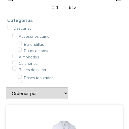
€
-
Minimum Price
Maximum Price
Categorías
Descanso
Accesorios cama
Barandillas
Patas de base
Almohadas
Colchones
Bases de cama
Bases tapizadas
Somieres
Cojines
Ropa de cama
Protectores de colchón
Colchas
Fundas de cojín
Fundas de colchón