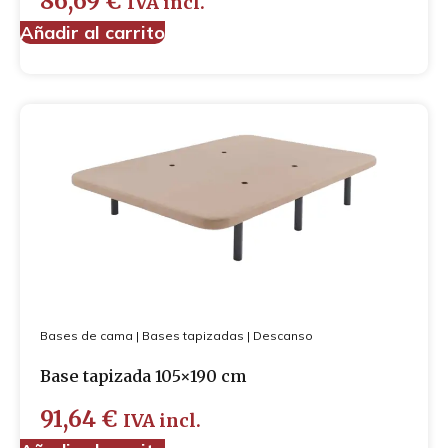
86,69
€
IVA incl.
Cubre-zapatos
Añadir al carrito
Guantes
Mascarillas
Bases de cama
|
Bases tapizadas
|
Descanso
Base tapizada 105×190 cm
91,64
€
IVA incl.