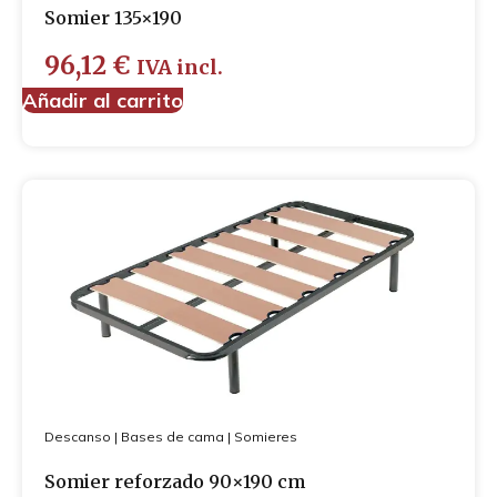
Somier 135×190
96,12
€
IVA incl.
Añadir al carrito
Descanso
|
Bases de cama
|
Somieres
Somier reforzado 90×190 cm