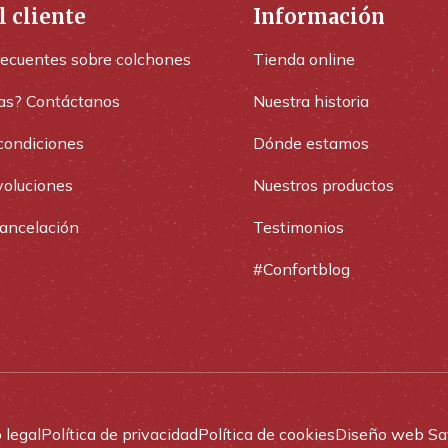
l cliente
Información
recuentes sobre colchones
Tienda online
as? Contáctanos
Nuestra historia
condiciones
Dónde estamos
voluciones
Nuestros productos
cancelación
Testimonios
#Confortblog
 legal
Política de privacidad
Política de cookies
Diseño web Sa