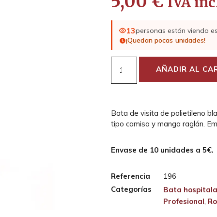
5,00
€
IVA inc
13
personas están viendo e
¡Quedan pocas unidades!
AÑADIR AL CA
Bata de visita de polietileno bl
tipo camisa y manga raglán. Emb
Envase de 10 unidades a 5€.
Referencia
196
Categorías
Bata hospitala
Profesional
,
Ro