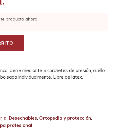
l.
ste producto ahora
RRITO
anca, cierre mediante 5 corchetes de presión, cuello
olsada individualmente. Libre de látex.
ria
,
Desechables
,
Ortopedia y protección
,
pa profesional