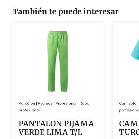
También te puede interesar
Pantalón
|
Pijamas
|
Profesional
|
Ropa
Camisola
profesional
profesiona
PANTALON PIJAMA
CAMI
VERDE LIMA T/L
TUR