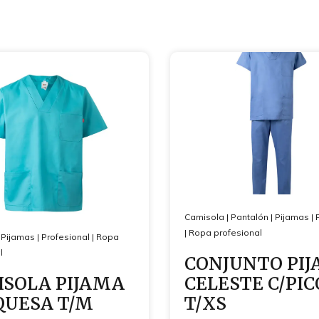
Camisola
|
Pantalón
|
Pijamas
|
|
Ropa profesional
|
Pijamas
|
Profesional
|
Ropa
l
CONJUNTO PI
SOLA PIJAMA
CELESTE C/PIC
QUESA T/M
T/XS