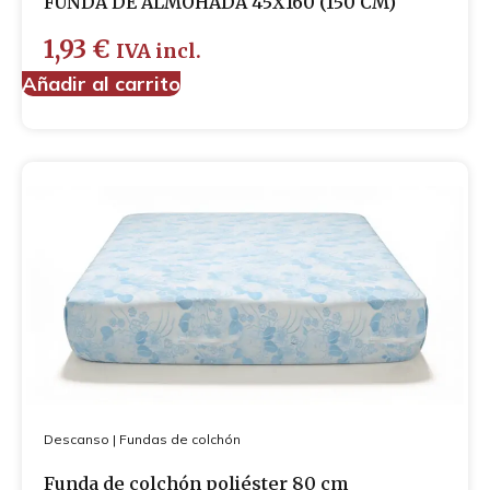
FUNDA DE ALMOHADA 45X160 (150 CM)
Cubre-zapatos
1,93
€
Guantes
IVA incl.
Mascarillas
Añadir al carrito
Descanso
|
Fundas de colchón
Funda de colchón poliéster 80 cm