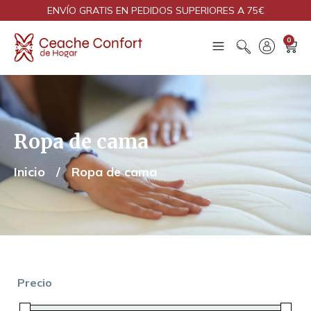
ENVÍO GRATIS EN PEDIDOS SUPERIORES A 75€
0
Ropa de cama
Inicio
/
Ropa de cama
Precio