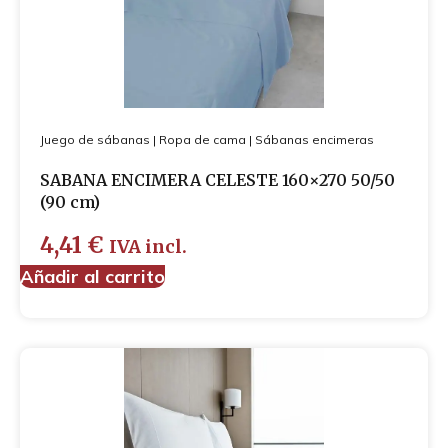
Cubre-zapatos
Guantes
Mascarillas
Juego de sábanas
|
Ropa de cama
|
Sábanas encimeras
SABANA ENCIMERA CELESTE 160×270 50/50
(90 cm)
4,41
€
IVA incl.
Añadir al carrito