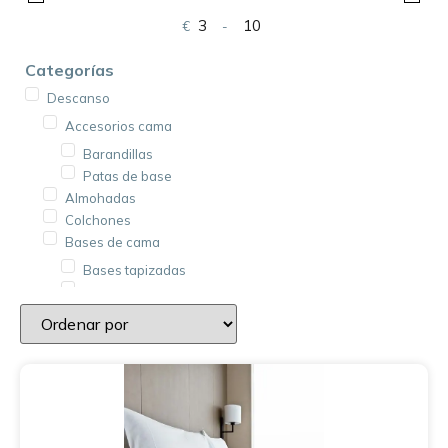
€
-
Minimum Price
Maximum Price
Categorías
Descanso
Accesorios cama
Barandillas
Patas de base
Almohadas
Colchones
Bases de cama
Bases tapizadas
Somieres
Cojines
Ropa de cama
Protectores de colchón
Colchas
Fundas de cojín
Fundas de colchón