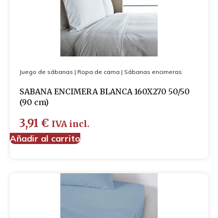
Juego de sábanas
Fundas de almohada
Sábanas bajeras
Sábanas encimeras
Mantas
Nórdicos
Textil baño
Juego de sábanas
|
Ropa de cama
|
Sábanas encimeras
Toallas
SABANA ENCIMERA BLANCA 160X270 50/50
Albornoces
(90 cm)
Alfombrillas
Profesional
3,91
€
IVA incl.
Desechables
Añadir al carrito
Ortopedia y protección
Ropa profesional
Bata hospitalaria
Camisola
Pantalón
Pijamas
Zapatos profesionales
Chaquetas de punto