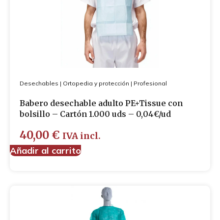
Juego de sábanas
Fundas de almohada
Sábanas bajeras
Sábanas encimeras
Mantas
Nórdicos
Textil baño
Desechables
Toallas
|
Ortopedia y protección
|
Profesional
Albornoces
Babero desechable adulto PE+Tissue con
Alfombrillas
bolsillo – Cartón 1.000 uds – 0,04€/ud
Profesional
Desechables
40,00
€
IVA incl.
Ortopedia y protección
Añadir al carrito
Ropa profesional
Bata hospitalaria
Camisola
Pantalón
Pijamas
Zapatos profesionales
Chaquetas de punto