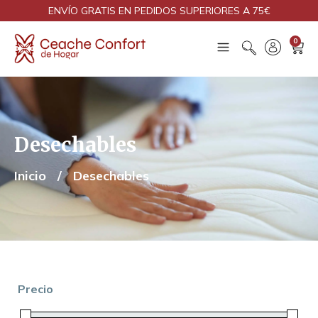
ENVÍO GRATIS EN PEDIDOS SUPERIORES A 75€
0
Desechables
Inicio
/
Desechables
Precio