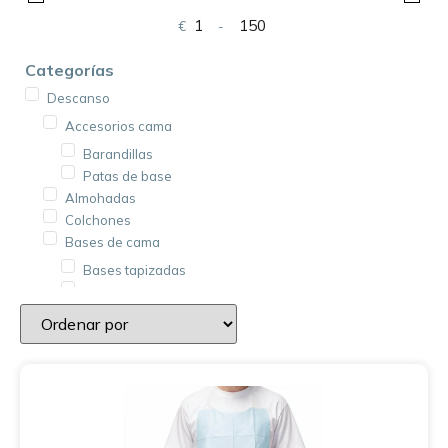
€
-
Minimum Price
Maximum Price
Categorías
Descanso
Accesorios cama
Barandillas
Patas de base
Almohadas
Colchones
Bases de cama
Bases tapizadas
Somieres
Cojines
Ropa de cama
Protectores de colchón
Colchas
Fundas de cojín
Fundas de colchón