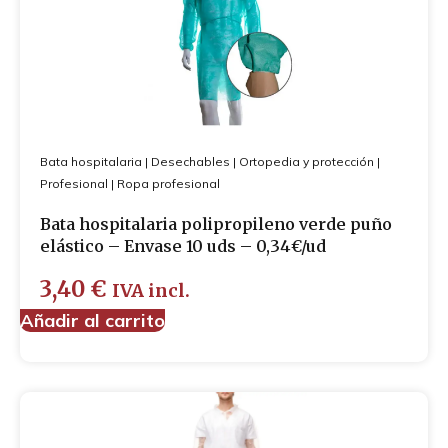
Cubre-zapatos
Guantes
Mascarillas
Bata hospitalaria
|
Desechables
|
Ortopedia y protección
|
Profesional
|
Ropa profesional
Bata hospitalaria polipropileno verde puño
elástico – Envase 10 uds – 0,34€/ud
3,40
€
IVA incl.
Añadir al carrito