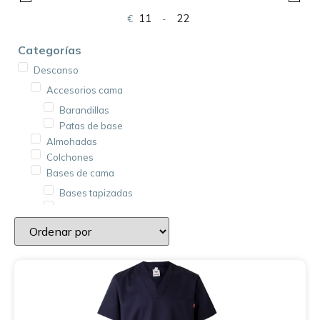
€
-
Minimum Price
Maximum Price
Categorías
Descanso
Accesorios cama
Barandillas
Patas de base
Almohadas
Colchones
Bases de cama
Bases tapizadas
Somieres
Cojines
Ropa de cama
Protectores de colchón
Colchas
Fundas de cojín
Fundas de colchón