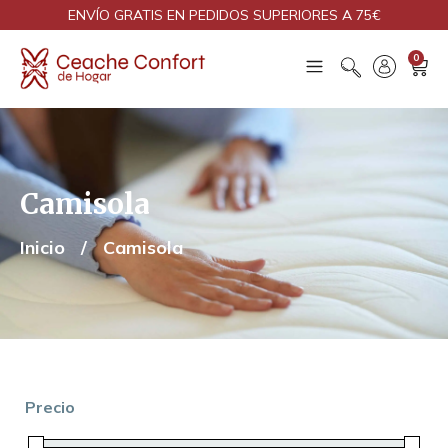
ENVÍO GRATIS EN PEDIDOS SUPERIORES A 75€
0
Camisola
Inicio
/
Camisola
Precio