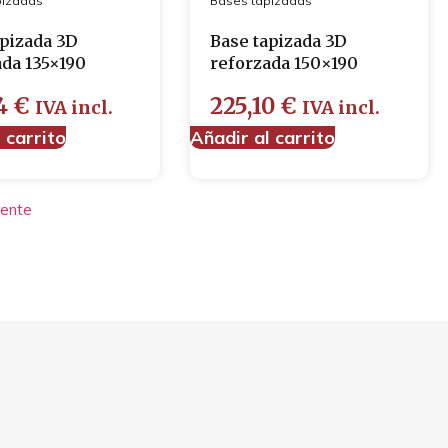
pizadas
Bases tapizadas
apizada 3D
Base tapizada 3D
ada 135×190
reforzada 150×190
64
€
225,10
€
IVA incl.
IVA incl.
 carrito
Añadir al carrito
iente