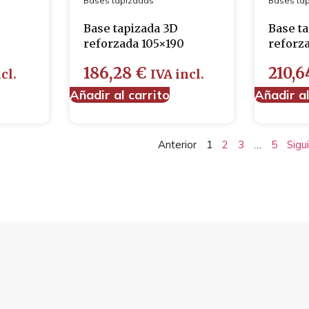
Bases tapizadas
Bases ta
Base tapizada 3D
Base t
reforzada 105×190
reforz
186,28
€
210,
cl.
IVA incl.
Añadir al carrito
Añadir al
Anterior
1
2
3
…
5
Sigu