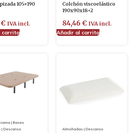
apizada 105×190
Colchón viscoelástico
190x90x18+2
4
€
84,46
€
IVA incl.
IVA incl.
 carrito
Añadir al carrito
 cama
|
Bases
s
|
Descanso
Almohadas
|
Descanso