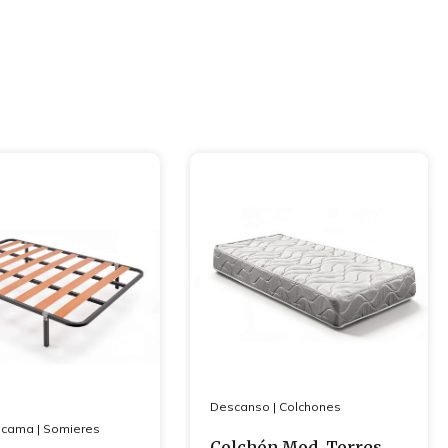
Descanso
|
Colchones
 cama
|
Somieres
Colchón Mod. Torres