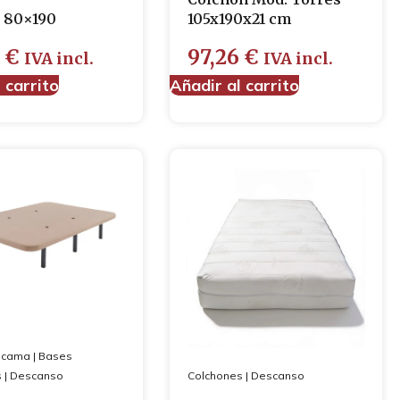
 80×190
105x190x21 cm
0
€
97,26
€
IVA incl.
IVA incl.
 carrito
Añadir al carrito
 cama
|
Bases
s
|
Descanso
Colchones
|
Descanso