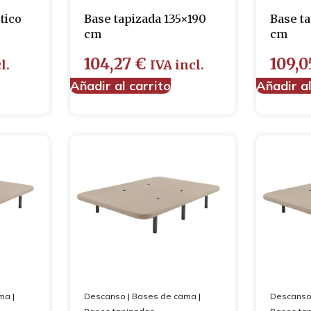
tico
Base tapizada 135×190
Base t
cm
cm
104,27
€
109,
l.
IVA incl.
Añadir al carrito
Añadir al
ama
|
Descanso
|
Bases de cama
|
Descans