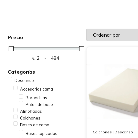
Precio
€
-
Minimum Price
Maximum Price
Categorías
Descanso
Accesorios cama
Barandillas
Patas de base
Almohadas
Colchones
Bases de cama
Colchones
|
Descanso
Bases tapizadas