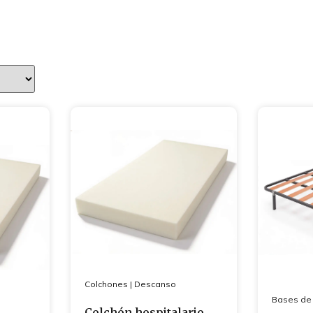
Colchones
|
Descanso
Bases de
Colchón hospitalario