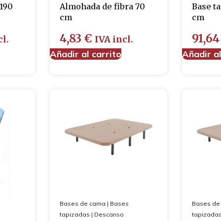
190
Almohada de fibra 70
Base t
cm
cm
4,83
€
91,6
cl.
IVA incl.
Añadir al carrito
Añadir al
Bases de cama
|
Bases
Bases de
tapizadas
|
Descanso
tapizada