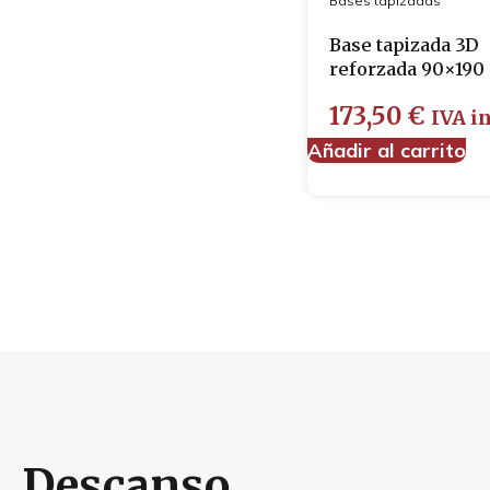
Bases tapizadas
Base tapizada 3D
reforzada 90×190
173,50
€
IVA in
Añadir al carrito
Descanso