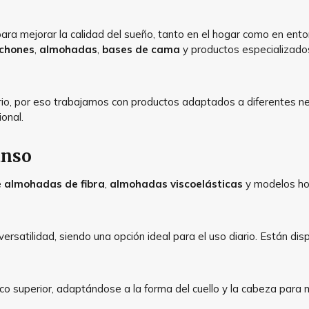
a mejorar la calidad del sueño, tanto en el hogar como en ento
lchones
,
almohadas
,
bases de cama
y productos especializados
diario, por eso trabajamos con productos adaptados a diferentes 
onal.
anso
e
almohadas de fibra
,
almohadas viscoelásticas
y modelos ho
ersatilidad, siendo una opción ideal para el uso diario. Están d
 superior, adaptándose a la forma del cuello y la cabeza para m