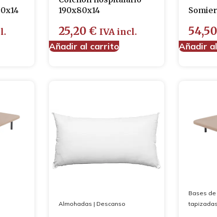
90x14
190x80x14
Somier
25,20
€
54,5
l.
IVA incl.
Añadir al carrito
Añadir al
Bases de
Almohadas
|
Descanso
tapizada