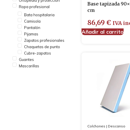
Ortopedia y protección
Base tapizada 90×
Ropa profesional
cm
Bata hospitalaria
86,69
€
Camisola
IVA in
Pantalón
Añadir al carrito
Pijamas
Zapatos profesionales
Chaquetas de punto
Cubre-zapatos
Guantes
Mascarillas
Colchones
|
Descanso