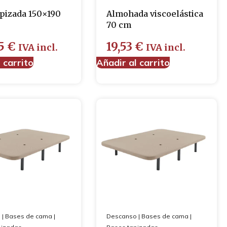
apizada 150×190
Almohada viscoelástica
70 cm
05
€
19,53
€
IVA incl.
IVA incl.
 carrito
Añadir al carrito
o
|
Bases de cama
|
Descanso
|
Bases de cama
|