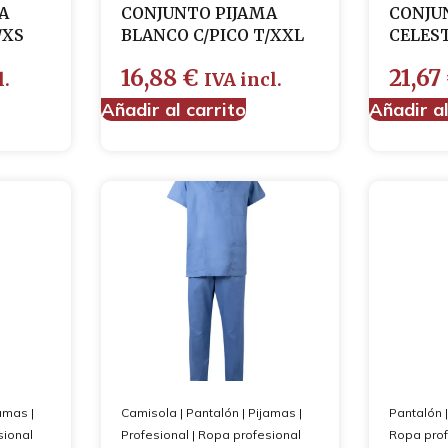
A
CONJUNTO PIJAMA
CONJU
/XS
BLANCO C/PICO T/XXL
CELEST
16,88
€
21,67
l.
IVA incl.
Añadir al carrito
Añadir al
jamas
|
Camisola
|
Pantalón
|
Pijamas
|
Pantalón
sional
Profesional
|
Ropa profesional
Ropa prof