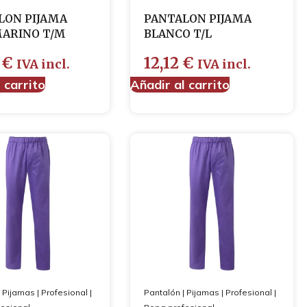
LON PIJAMA
PANTALON PIJAMA
MARINO T/M
BLANCO T/L
0
€
12,12
€
IVA incl.
IVA incl.
 carrito
Añadir al carrito
|
Pijamas
|
Profesional
|
Pantalón
|
Pijamas
|
Profesional
|