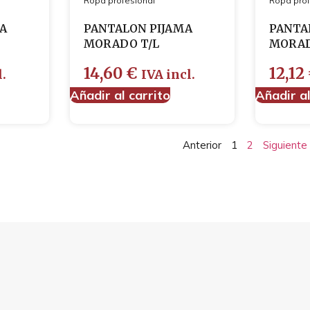
Ropa profesional
Ropa prof
A
PANTALON PIJAMA
PANTA
MORADO T/L
MORAD
14,60
€
12,12
l.
IVA incl.
Añadir al carrito
Añadir al
Anterior
1
2
Siguiente