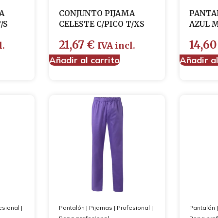
A
CONJUNTO PIJAMA
PANTA
/S
CELESTE C/PICO T/XS
AZUL 
21,67
€
14,6
l.
IVA incl.
Añadir al carrito
Añadir al
esional
|
Pantalón
|
Pijamas
|
Profesional
|
Pantalón