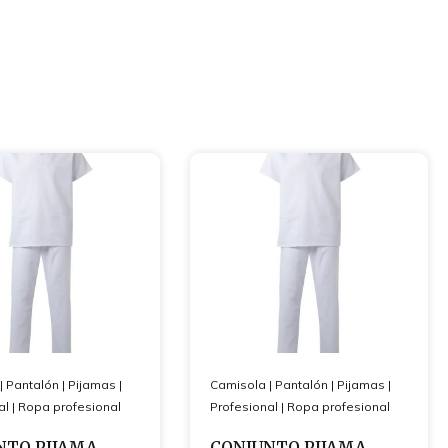
|
Pantalón
|
Pijamas
|
Camisola
|
Pantalón
|
Pijamas
|
al
|
Ropa profesional
Profesional
|
Ropa profesional
NTO PIJAMA
CONJUNTO PIJAMA