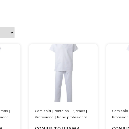
jamas
|
Camisola
|
Pantalón
|
Pijamas
|
Camisola
sional
Profesional
|
Ropa profesional
Profesion
A
CONJUNTO PIJAMA
CONJU