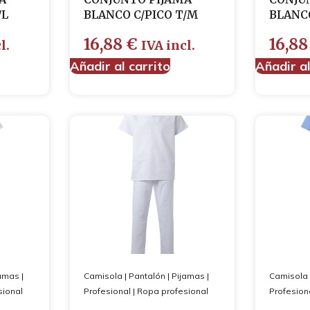
/L
BLANCO C/PICO T/M
BLANCO
16,88
€
16,8
l.
IVA incl.
Añadir al carrito
Añadir al
jamas
|
Camisola
|
Pantalón
|
Pijamas
|
Camisola
sional
Profesional
|
Ropa profesional
Profesion