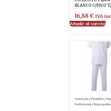
Somieres
BLANCO C/PICO T
Cojines
Ropa de cama
16,88
€
IVA inc
Protectores de colchón
Añadir al carrito
Colchas
Fundas de cojín
Fundas de colchón
Juego de sábanas
Fundas de almohada
Sábanas bajeras
Sábanas encimeras
Mantas
Nórdicos
Textil baño
Toallas
Albornoces
Alfombrillas
Profesional
Camisola
|
Pantalón
|
Pi
Profesional
|
Ropa profe
Desechables