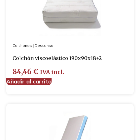
Colchones
|
Descanso
Colchón viscoelástico 190x90x18+2
84,46
€
IVA incl.
Añadir al carrito