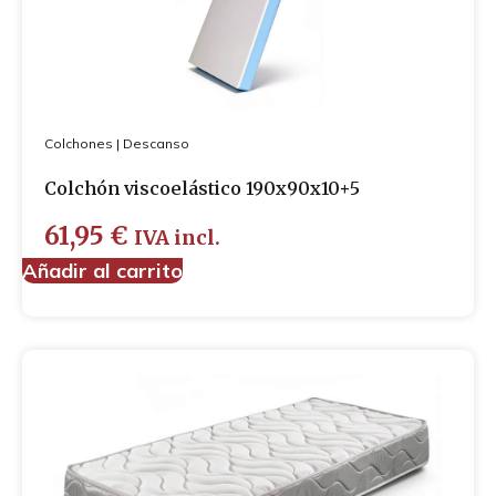
Colchones
|
Descanso
Colchón viscoelástico 190x90x10+5
61,95
€
IVA incl.
Añadir al carrito