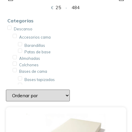
€
-
Minimum Price
Maximum Price
Categorías
Descanso
Accesorios cama
Barandillas
Patas de base
Almohadas
Colchones
Bases de cama
Bases tapizadas
Somieres
Cojines
Ropa de cama
Protectores de colchón
Colchas
Fundas de cojín
Fundas de colchón