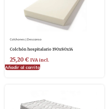
Cubre-zapatos
Guantes
Mascarillas
Colchones
|
Descanso
Colchón hospitalario 190x80x14
25,20
€
IVA incl.
Añadir al carrito