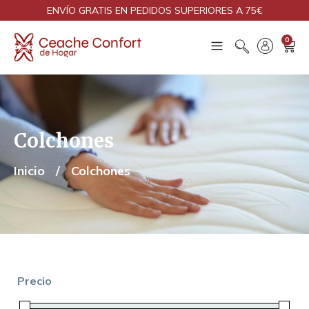
ENVÍO GRATIS EN PEDIDOS SUPERIORES A 75€
0
Colchones
Inicio
/
Colchones
Precio