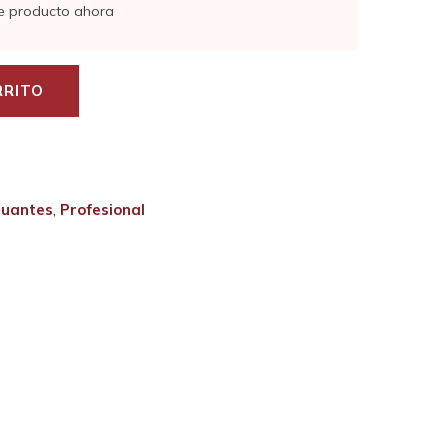
e producto ahora
RRITO
uantes
,
Profesional