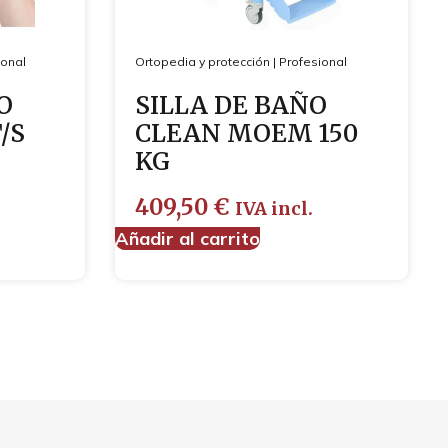
ional
Ortopedia y protección
|
Profesional
O
SILLA DE BAÑO
/S
CLEAN MOEM 150
KG
409,50
€
IVA incl.
Añadir al carrito