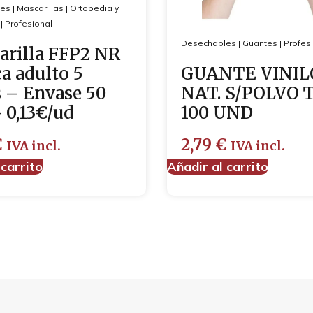
les
|
Mascarillas
|
Ortopedia y
|
Profesional
Desechables
|
Guantes
|
Profes
arilla FFP2 NR
a adulto 5
GUANTE VINIL
 – Envase 50
NAT. S/POLVO T
 0,13€/ud
100 UND
€
2,79
€
IVA incl.
IVA incl.
 carrito
Añadir al carrito