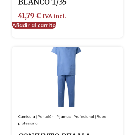
BLANCO T/35
41,79
€
IVA incl.
Añadir al carrito
Camisola
|
Pantalón
|
Pijamas
|
Profesional
|
Ropa
profesional