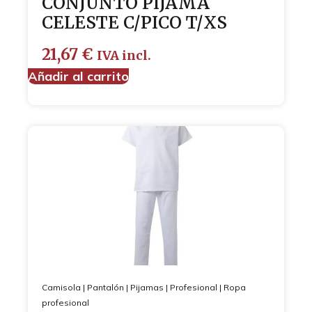
CONJUNTO PIJAMA
CELESTE C/PICO T/XS
21,67
€
IVA incl.
Añadir al carrito
Camisola
|
Pantalón
|
Pijamas
|
Profesional
|
Ropa
profesional