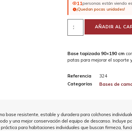
11
personas están viendo e
¡Quedan pocas unidades!
AÑADIR AL CA
Base tapizada 90×190 cm
con
patas para mejorar el soporte y 
Referencia
324
Categorías
Bases de cam
base resistente, estable y duradera para colchones individuales
do y una mejor conservación del equipo de descanso. Incluye pat
práctica para habitaciones individuales que buscan firmeza, funci