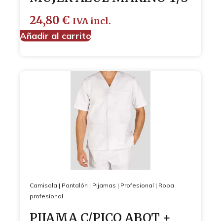
24,80
€
IVA incl.
Añadir al carrito
Camisola
|
Pantalón
|
Pijamas
|
Profesional
|
Ropa
profesional
PIJAMA C/PICO ABOT +