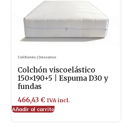
Colchones
|
Descanso
Colchón viscoelástico
150×190+5 | Espuma D30 y
fundas
466,43
€
IVA incl.
Añadir al carrito