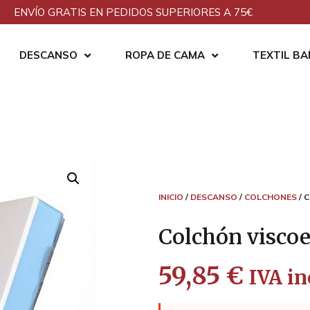
ENVÍO GRATIS EN PEDIDOS SUPERIORES A 75€
DESCANSO
ROPA DE CAMA
TEXTIL B
INICIO
/
DESCANSO
/
COLCHONES
/ 
Colchón visco
59,85
€
IVA in