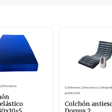
|
Descanso
Colchones
|
Descanso
|
Ortoped
protección
hón
elástico
Colchón anties
80x10+5
Domus 2