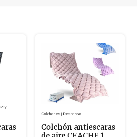
ia y
Colchones
|
Descanso
caras
Colchón antiescaras
de aire CEACHE 1