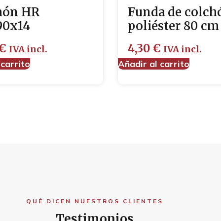
hón HR
Funda de colch
90x14
poliéster 80 cm
€
4,30
€
IVA incl.
IVA incl.
 carrito
Añadir al carrito
QUÉ DICEN NUESTROS CLIENTES
Testimonios