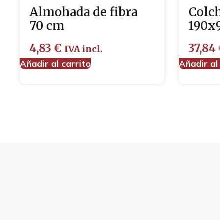
Almohada de fibra
Colc
70 cm
190x
4,83
€
37,84
IVA incl.
Añadir al carrito
Añadir al