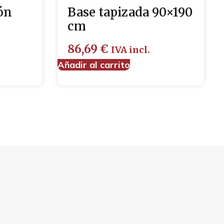
ón
Base tapizada 90×190
cm
86,69
€
IVA incl.
Añadir al carrito