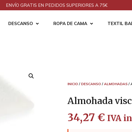
ENVÍO GRATIS EN PEDIDOS SUPERIORES A 75€
DESCANSO
ROPA DE CAMA
TEXTIL B
INICIO
/
DESCANSO
/
ALMOHADAS
/ 
Almohada visc
34,27
€
IVA in