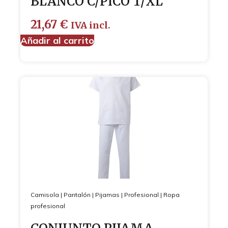
BLANCO C/PICO T/XL
21,67
€
IVA incl.
Añadir al carrito
Camisola
|
Pantalón
|
Pijamas
|
Profesional
|
Ropa
profesional