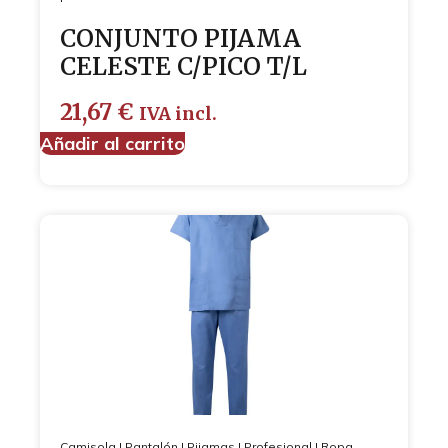
CONJUNTO PIJAMA
CELESTE C/PICO T/L
21,67
€
IVA incl.
Añadir al carrito
Camisola
|
Pantalón
|
Pijamas
|
Profesional
|
Ropa