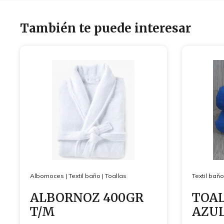
También te puede interesar
Albornoces
|
Textil baño
|
Toallas
Textil baño
ALBORNOZ 400GR
TOA
T/M
AZUL