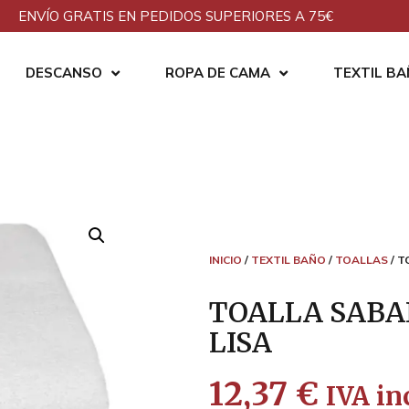
ENVÍO GRATIS EN PEDIDOS SUPERIORES A 75€
DESCANSO
ROPA DE CAMA
TEXTIL B
INICIO
/
TEXTIL BAÑO
/
TOALLAS
/ T
TOALLA SABA
LISA
12,37
€
IVA inc