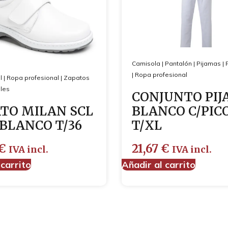
Camisola
|
Pantalón
|
Pijamas
|
|
Ropa profesional
l
|
Ropa profesional
|
Zapatos
les
CONJUNTO PI
TO MILAN SCL
BLANCO C/PIC
 BLANCO T/36
T/XL
€
21,67
€
IVA incl.
IVA incl.
 carrito
Añadir al carrito