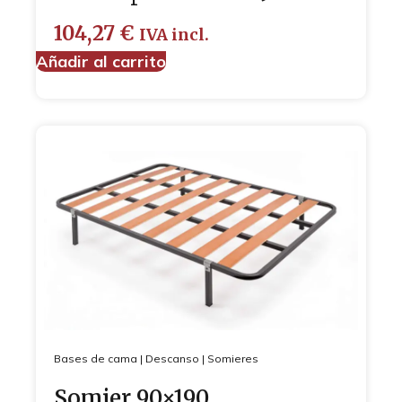
104,27
€
IVA incl.
Añadir al carrito
Bases de cama
|
Descanso
|
Somieres
Somier 90×190