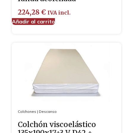
224,28
€
IVA incl.
Añadir al carrito
Colchones
|
Descanso
Colchón viscoelástico
135x190x17+3 V D42 +