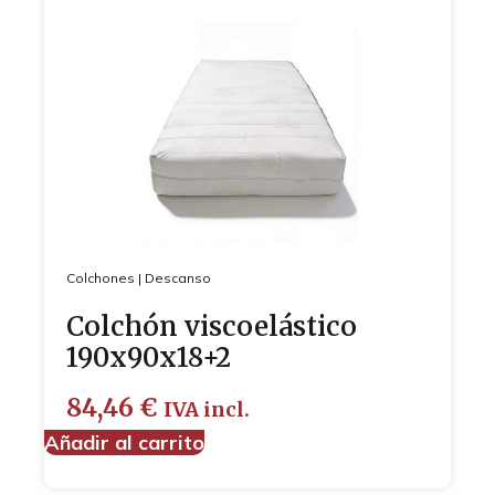
Colchones
|
Descanso
Colchón viscoelástico
190x90x18+2
84,46
€
IVA incl.
Añadir al carrito