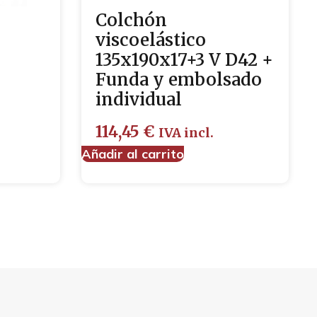
Colchón
viscoelástico
135x190x17+3 V D42 +
Funda y embolsado
individual
114,45
€
IVA incl.
Añadir al carrito