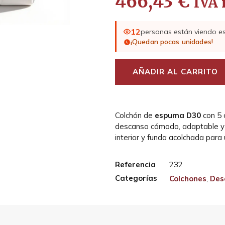
466,43
€
IVA 
12
personas están viendo e
¡Quedan pocas unidades!
AÑADIR AL CARRITO
Colchón de
espuma D30
con 5 
descanso cómodo, adaptable y 
interior y funda acolchada para
Referencia
232
Categorías
Colchones
,
Des