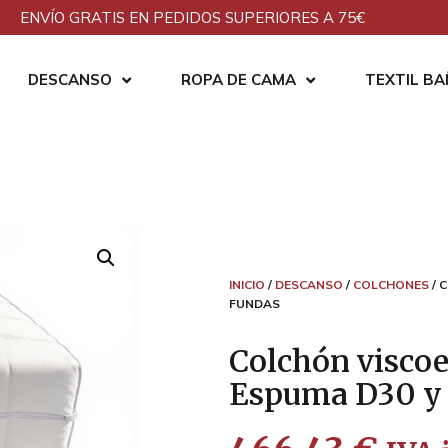
ENVÍO GRATIS EN PEDIDOS SUPERIORES A 75€
DESCANSO
ROPA DE CAMA
TEXTIL B
INICIO
/
DESCANSO
/
COLCHONES
/ 
FUNDAS
Colchón viscoe
Espuma D30 y