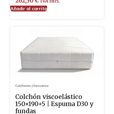
262,50
€
IVA incl.
Añadir al carrito
Colchones
|
Descanso
Colchón viscoelástico
150×190+5 | Espuma D30 y
fundas