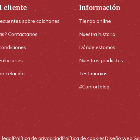
l cliente
Información
recuentes sobre colchones
Tienda online
as? Contáctanos
Nuestra historia
condiciones
Dónde estamos
voluciones
Nuestros productos
cancelación
Testimonios
#Confortblog
 legal
Política de privacidad
Política de cookies
Diseño web Sa