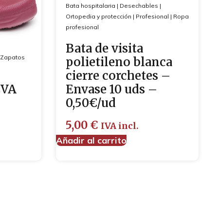
Bata hospitalaria
|
Desechables
|
Ortopedia y protección
|
Profesional
|
Ropa
profesional
Bata de visita
Zapatos
polietileno blanca
cierre corchetes –
EVA
Envase 10 uds –
0,50€/ud
5,00
€
IVA incl.
Añadir al carrito