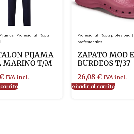
Pijamas
|
Profesional
|
Ropa
Profesional
|
Ropa profesional
|
l
profesionales
TALON PIJAMA
ZAPATO MOD 
 MARINO T/M
BURDEOS T/37
€
26,08
€
IVA incl.
IVA incl.
 carrito
Añadir al carrito