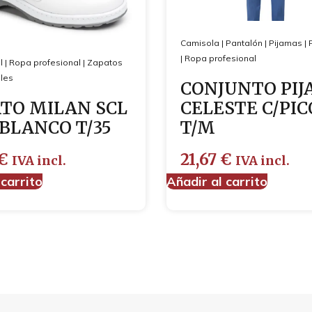
Camisola
|
Pantalón
|
Pijamas
|
|
Ropa profesional
l
|
Ropa profesional
|
Zapatos
les
CONJUNTO PI
TO MILAN SCL
CELESTE C/PIC
 BLANCO T/35
T/M
€
21,67
€
IVA incl.
IVA incl.
 carrito
Añadir al carrito