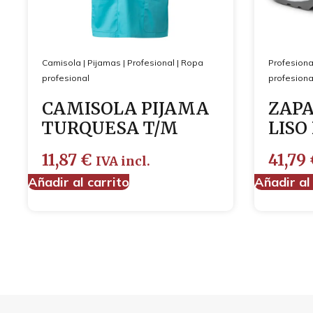
Camisola
|
Pijamas
|
Profesional
|
Ropa
Profesiona
profesional
profesiona
CAMISOLA PIJAMA
ZAPA
TURQUESA T/M
LISO
11,87
€
41,79
IVA incl.
Añadir al carrito
Añadir al