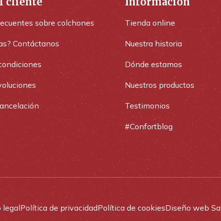
l cliente
Información
recuentes sobre colchones
Tienda online
as? Contáctanos
Nuestra historia
condiciones
Dónde estamos
voluciones
Nuestros productos
cancelación
Testimonios
#Confortblog
 legal
Política de privacidad
Política de cookies
Diseño web Sa