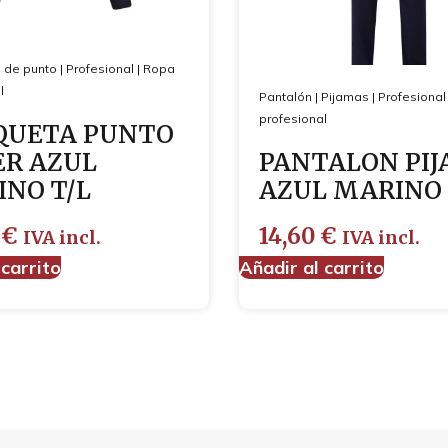
 de punto
|
Profesional
|
Ropa
l
Pantalón
|
Pijamas
|
Profesional
profesional
QUETA PUNTO
R AZUL
PANTALON PI
NO T/L
AZUL MARINO
0
€
14,60
€
IVA incl.
IVA incl.
 carrito
Añadir al carrito