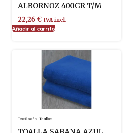
ALBORNOZ 400GR T/M
22,26
€
IVA incl.
Añadir al carrito
Textil baño
|
Toallas
TOALLA SABANA AZUL