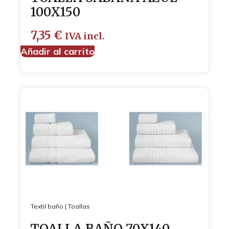
100X150
7,35
€
IVA incl.
Añadir al carrito
Textil baño
|
Toallas
TOALLA BAÑO 70X140