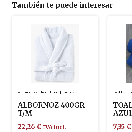
También te puede interesar
Albornoces
|
Textil baño
|
Toallas
Textil baño
ALBORNOZ 400GR
TOA
T/M
AZUL
22,26
€
7,35
€
IVA incl.