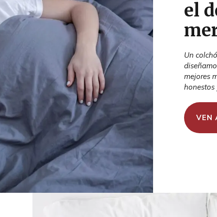
el 
mer
Un colchó
diseñamos
mejores ma
honestos 
VEN 