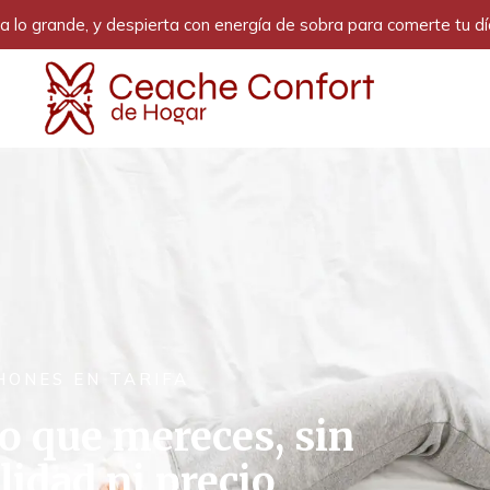
 lo grande, y despierta con energía de sobra para comerte tu dí
HONES EN TARIFA
o que mereces, sin
idad ni precio