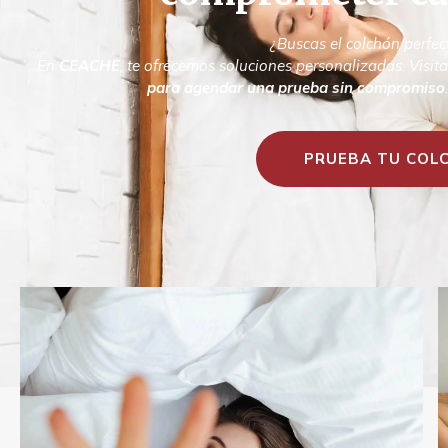
¿Buscas el colchón perfec
En
CEACHE
, te ofrecemos soluciones personalizadas. Visit
para agendar una prueba sin compromiso
PRUEBA TU COLC