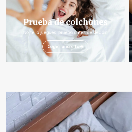
Prueba de colchones
No te la juegues, prueba antes de decidir.
Coger una cita