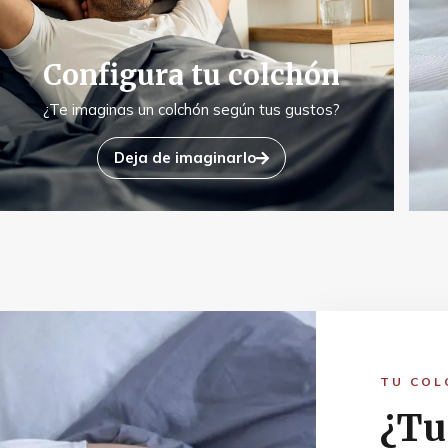
Configura tu colchón
¿Te imaginas un colchón según tus gustos?
Deja de imaginarlo
TU COL
¿Tu