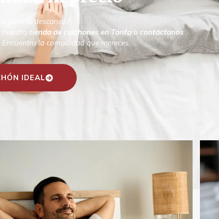
to para tu descanso?
a nuestra
tienda de colchones en Tarifa
o
contáctanos
. Encuentra la comodidad que mereces.
HÓN IDEAL