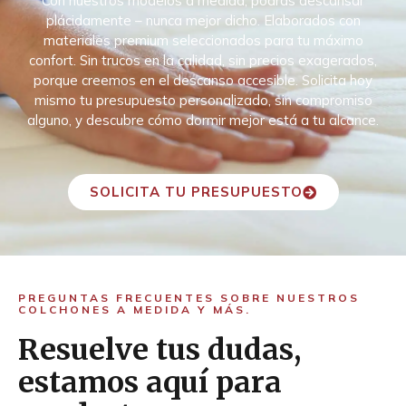
Con nuestros modelos a medida, podrás descansar
plácidamente – nunca mejor dicho. Elaborados con
materiales premium seleccionados para tu máximo
confort. Sin trucos en la calidad, sin precios exagerados,
porque creemos en el descanso accesible. Solicita hoy
mismo tu presupuesto personalizado, sin compromiso
alguno, y descubre cómo dormir mejor está a tu alcance.
SOLICITA TU PRESUPUESTO
PREGUNTAS FRECUENTES SOBRE NUESTROS
COLCHONES A MEDIDA Y MÁS.
Resuelve tus dudas,
estamos aquí para