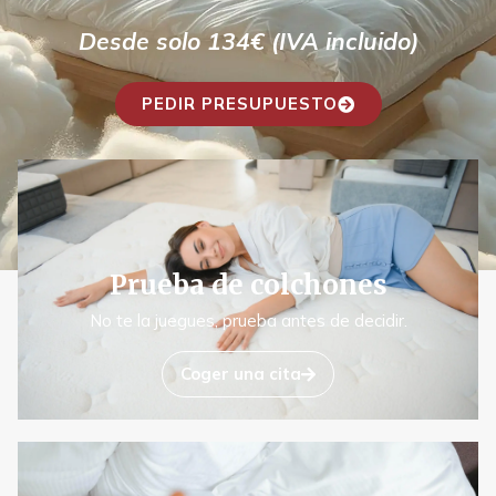
Desde solo 134€ (IVA incluido)
PEDIR PRESUPUESTO
Prueba de colchones
No te la juegues, prueba antes de decidir.
Coger una cita