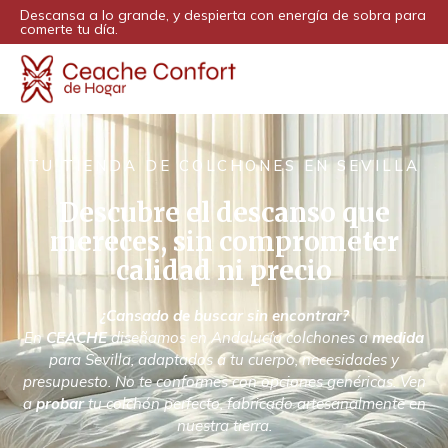
Descansa a lo grande, y despierta con energía de sobra para
comerte tu día.
TU TIENDA DE COLCHONES EN SEVILLA
Descubre el descanso que
mereces, sin comprometer
calidad ni precio
¿Cansado de buscar sin encontrar?
En
CEACHE
diseñamos en Andalucía colchones a
medida
para Sevilla, adaptados a tu cuerpo, necesidades y
presupuesto. No te conformes con opciones genéricas. Ven
a
probar
tu colchón perfecto, fabricado artesanalmente en
nuestra tierra.