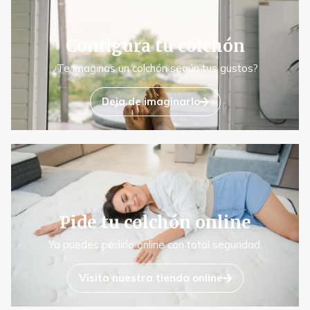
Configura tu colchón
¿Te imaginas un colchón según tus gustos?
Deja de imaginarlo
Pide tu colchón online
Ya puedes pedirlo online con total seguridad.
Visita nuestra tienda online