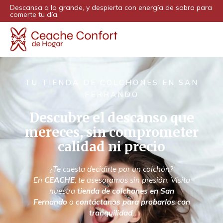
Descansa a lo grande, y despierta con energía de sobra para
comerte tu día.
TU TIENDA DE COLCHONES EN SAN
FERRANDO
Descubre el descanso que
mereces, sin comprometer
calidad ni precio
¿Te cuesta decidirte por un colchón?
En
CEACHE
, te asesoramos sin presión. Visita
nuestra
tienda de colchones en San
Fernando
o
contáctanos para probarlos con
tranquilidad
.