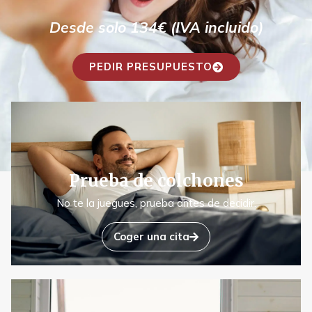
Desde solo 134€ (IVA incluido)
PEDIR PRESUPUESTO
Prueba de colchones
No te la juegues, prueba antes de decidir.
Coger una cita