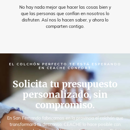
No hay nada mejor que hacer las cosas bien y
que las personas que confían en nosotros lo
disfruten. Así nos lo hacen saber, y ahora lo
comparten contigo.
EL COLCHÓN PERFECTO TE ESTÁ ESPERANDO
EN CEACHE CONFORT
Solicita tu presupuesto
personalizado, sin
compromiso.
En San Fernando fabricamos en la provincia el colchón que
transformará tu descanso. CEACHE lo hace posible con