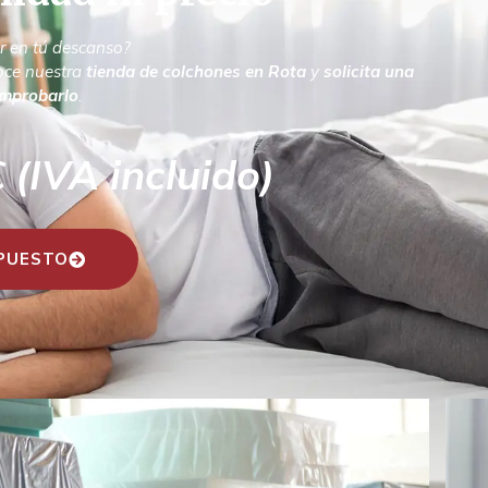
r en tú descanso?
oce nuestra
tienda de colchones en Rota
y
solicita una
omprobarlo
.
(IVA incluido)
UPUESTO