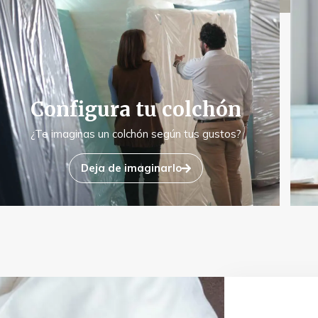
Configura tu colchón
¿Te imaginas un colchón según tus gustos?
Deja de imaginarlo