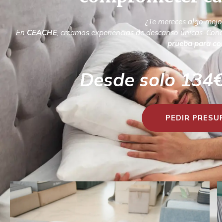
¿Te mereces algo mejo
En
CEACHE
, creamos experiencias de descanso únicas. Con
prueba para c
Desde solo 134€ 
PEDIR PRES