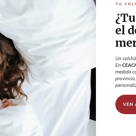
TU COL
¿Tu
el 
mer
Un colchó
En
CEAC
medida co
provincia
personali
VEN 