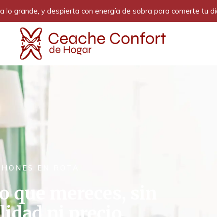
 lo grande, y despierta con energía de sobra para comerte tu dí
CHONES EN ROTA
o que mereces, sin
idad ni precio