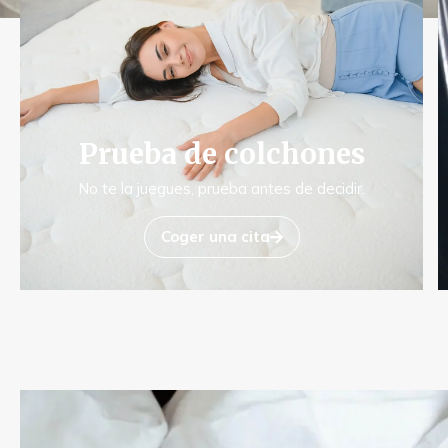
Prueba de colchones
No te la juegues, prueba antes de decidir.
Coger una cita