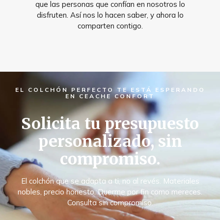
que las personas que confían en nosotros lo
disfruten. Así nos lo hacen saber, y ahora lo
comparten contigo.
EL COLCHÓN PERFECTO TE ESTÁ ESPERANDO
EN CEACHE CONFORT
Solicita tu presupuesto
personalizado, sin
compromiso.
El colchón que se adapta a ti, no al revés. Materiales
nobles, precio honesto. Duerme por fin como mereces.
Consulta sin compromiso.