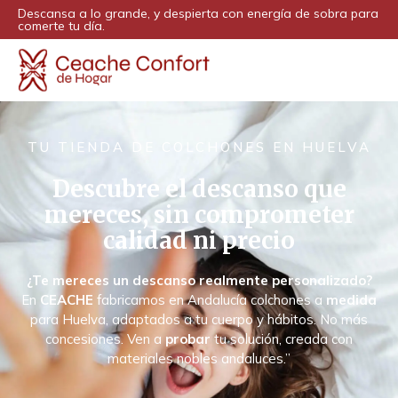
Descansa a lo grande, y despierta con energía de sobra para
comerte tu día.
TU TIENDA DE COLCHONES EN HUELVA
Descubre el descanso que
mereces, sin comprometer
calidad ni precio
¿Te mereces un descanso realmente personalizado?
En
CEACHE
fabricamos en Andalucía colchones a
medida
para Huelva, adaptados a tu cuerpo y hábitos. No más
concesiones. Ven a
probar
tu solución, creada con
materiales nobles andaluces.”