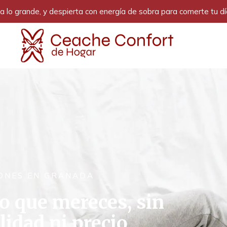
 lo grande, y despierta con energía de sobra para comerte tu dí
HONES EN GRANADA
o que mereces, sin
idad ni precio