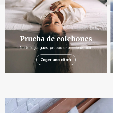
Prueba de colchones
No te la juegues, prueba antes de decidir.
Coger una cita