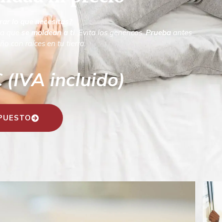
rar lo que necesitas?
da que
se moldean a ti
. Evita los genéricos.
Prueba
antes
ño con raíces en tu tierra.
(IVA incluido)
UPUESTO