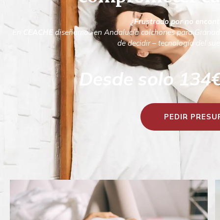
¿Frustrado por no encont
En
CEACHE
diseñamos en Andalucía colchones para Grana
de decidir – tecnología del sue
Desde solo 134€ 
PEDIR PRES