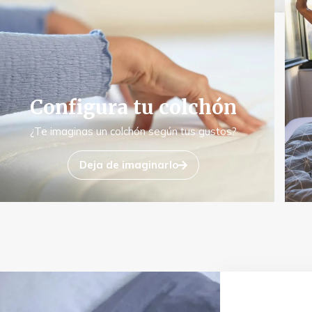
Configura tu colchón
¿Te imaginas un colchón según tus gustos?
Deja de imaginarlo