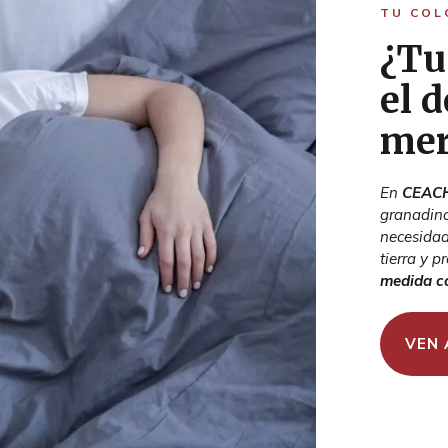
TU COL
¿Tu
el 
mer
En
CEACH
granadino
necesidad
tierra y p
medida c
VEN 