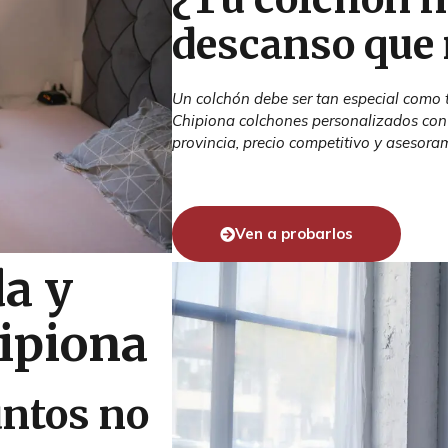
descanso que
Un colchón debe ser tan especial como
Chipiona colchones personalizados con
provincia, precio competitivo y asesora
Ven a probarlos
a y
hipiona
untos no