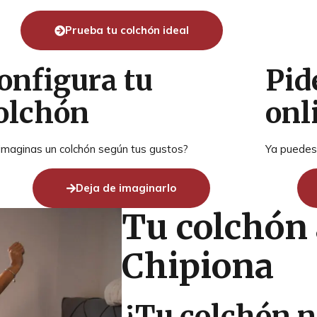
Prueba tu colchón ideal
onfigura tu
Pid
olchón
onl
imaginas un colchón según tus gustos?
Ya puedes 
Deja de imaginarlo
Tu colchón
Chipiona
¿Tu colchón no