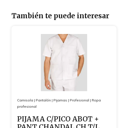
También te puede interesar
Camisola
|
Pantalón
|
Pijamas
|
Profesional
|
Ropa
profesional
PIJAMA C/PICO ABOT +
PANT CHANDAL CH T/L