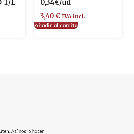
 T/L
0,34€/ud
3,40
€
IVA incl.
Añadir al carrito
uten. Así nos lo hacen