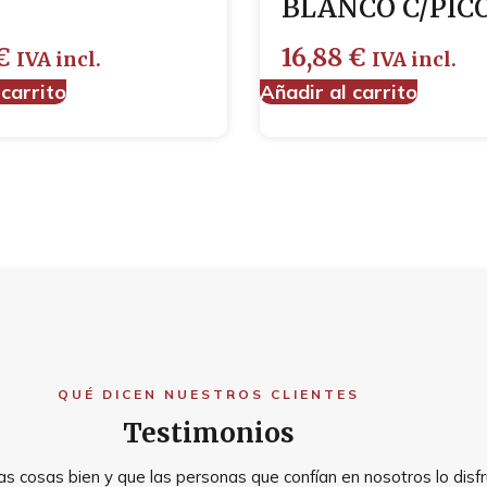
BLANCO C/PICO
€
16,88
€
IVA incl.
IVA incl.
 carrito
Añadir al carrito
QUÉ DICEN NUESTROS CLIENTES
Testimonios
s cosas bien y que las personas que confían en nosotros lo disfr