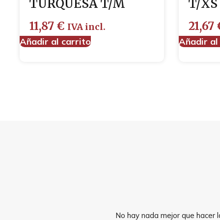
TURQUESA T/M
T/XS
11,87
€
21,67
IVA incl.
Añadir al carrito
Añadir al
No hay nada mejor que hacer la