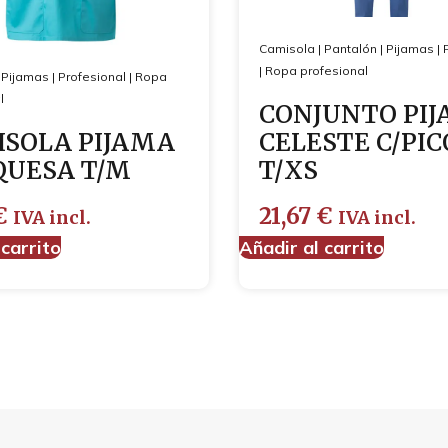
Camisola
|
Pantalón
|
Pijamas
|
|
Ropa profesional
|
Pijamas
|
Profesional
|
Ropa
l
CONJUNTO PI
SOLA PIJAMA
CELESTE C/PIC
QUESA T/M
T/XS
€
21,67
€
IVA incl.
IVA incl.
 carrito
Añadir al carrito