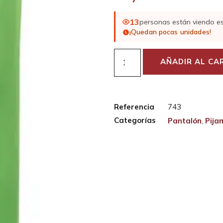
13
personas están viendo e
¡Quedan pocas unidades!
AÑADIR AL CA
Referencia
743
Categorías
Pantalón
,
Pija