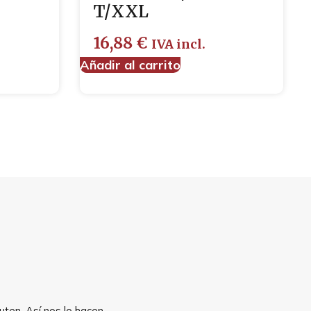
T/XXL
16,88
€
IVA incl.
Añadir al carrito
uten. Así nos lo hacen