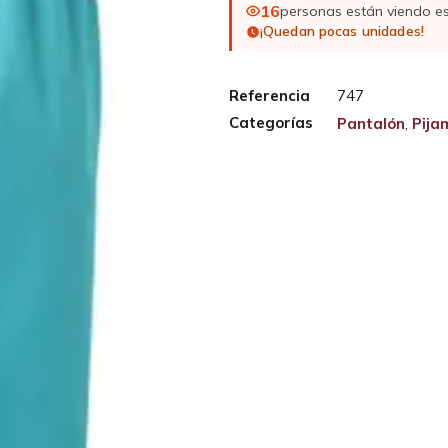
16
personas están viendo e
¡Quedan pocas unidades!
Referencia
747
Categorías
Pantalón
,
Pija