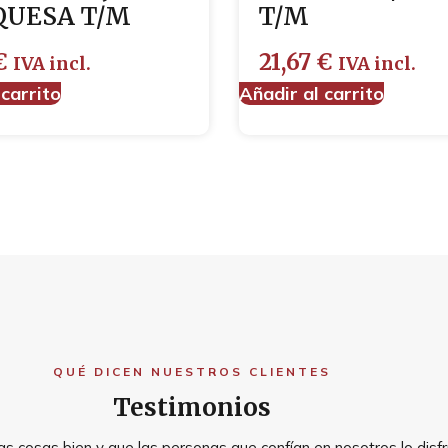
QUESA T/M
T/M
€
21,67
€
IVA incl.
IVA incl.
 carrito
Añadir al carrito
QUÉ DICEN NUESTROS CLIENTES
Testimonios
s cosas bien y que las personas que confían en nosotros lo disfr