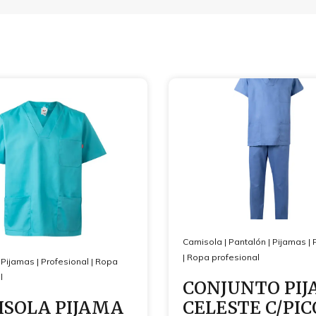
Camisola
|
Pantalón
|
Pijamas
|
|
Ropa profesional
|
Pijamas
|
Profesional
|
Ropa
l
CONJUNTO PI
SOLA PIJAMA
CELESTE C/PIC