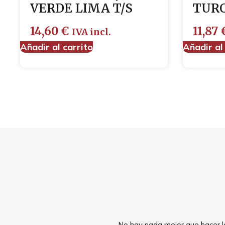
VERDE LIMA T/S
TUR
14,60
€
11,87
IVA incl.
Añadir al carrito
Añadir al
No hay nada mejor que hacer la