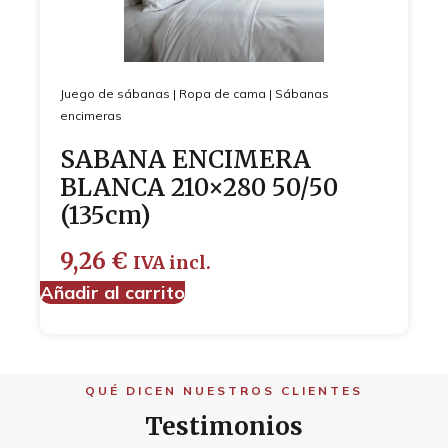
Juego de sábanas
|
Ropa de cama
|
Sábanas
encimeras
SABANA ENCIMERA
BLANCA 210×280 50/50
(135cm)
9,26
€
IVA incl.
Añadir al carrito
QUÉ DICEN NUESTROS CLIENTES
Testimonios