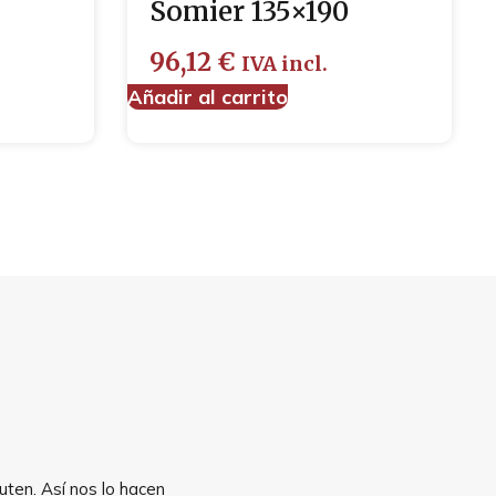
Somier 135×190
96,12
€
IVA incl.
Añadir al carrito
uten. Así nos lo hacen