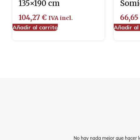
135×190 cm
Somie
104,27
€
66,65
IVA incl.
Añadir al carrito
Añadir al
No hay nada mejor que hacer la