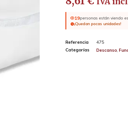
8,61
€
IVA incl
19
personas están viendo e
¡Quedan pocas unidades!
Referencia
475
Categorías
Descanso
,
Fun