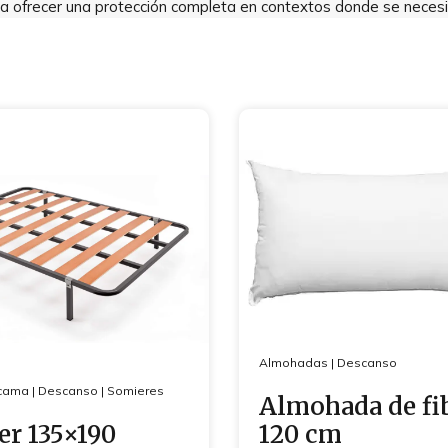
ra ofrecer una protección completa en contextos donde se necesit
Almohadas
|
Descanso
cama
|
Descanso
|
Somieres
Almohada de fi
r 135×190
120 cm