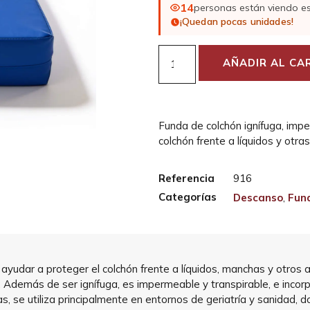
14
personas están viendo e
¡Quedan pocas unidades!
AÑADIR AL CA
Funda de colchón ignífuga, imp
colchón frente a líquidos y otra
Referencia
916
Categorías
Descanso
,
Fun
yudar a proteger el colchón frente a líquidos, manchas y otros a
hón. Además de ser ignífuga, es impermeable y transpirable, e inco
as, se utiliza principalmente en entornos de geriatría y sanidad, 